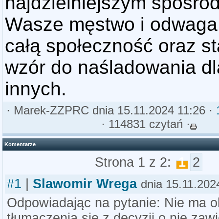
najdzielniejszym spośród
Wasze męstwo i odwaga 
całą społeczność oraz s
wzór do naśladowania dl
innych.
·
Marek-ZZPRC
dnia 15.11.2024 11:26 ·
· 114831 czytań ·
Komentarze
Strona 1 z 2:
1
2
#1
|
Slawomir Wrega
dnia 15.11.202
Odpowiadając na pytanie: Nie ma 
tłumaczenia się z decyzji o nie zaw