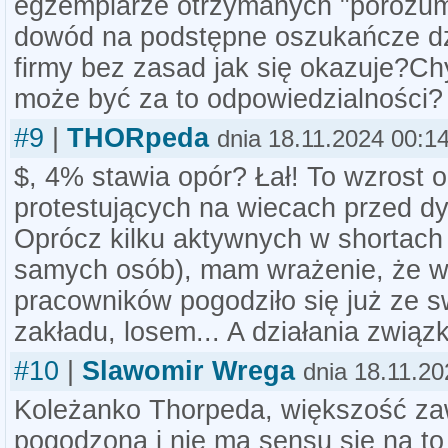
egzemplarze otrzymanych "porozum
dowód na podstępne oszukańcze dz
firmy bez zasad jak się okazuje?Ch
może być za to odpowiedzialności?
#9
|
THORpeda
dnia 18.11.2024 00:1
$, 4% stawia opór? Łał! To wzrost 
protestujących na wiecach przed dy
Oprócz kilku aktywnych w shortach (
samych osób), mam wrażenie, że w
pracowników pogodziło się już ze s
zakładu, losem... A działania zwią
#10
|
Slawomir Wrega
dnia 18.11.20
Koleżanko Thorpeda, większość za
pogodzona i nie ma sensu się na to