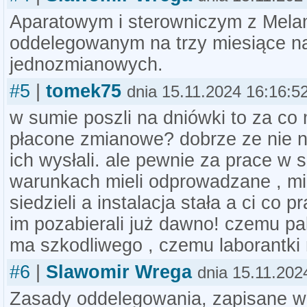
Aparatowym i sterowniczym z Mela
oddelegowanym na trzy miesiące na
jednozmianowych.
#5
|
tomek75
dnia 15.11.2024 16:16:5
w sumie poszli na dniówki to za co 
płacone zmianowe? dobrze ze nie 
ich wysłali. ale pewnie za prace w 
warunkach mieli odprowadzane , m
siedzieli a instalacja stała a ci co p
im pozabierali już dawno! czemu pa
ma szkodliwego , czemu laborantki 
#6
|
Slawomir Wrega
dnia 15.11.202
Zasady oddelegowania, zapisane w