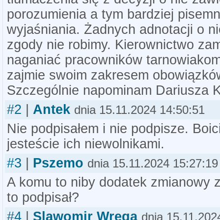
porozumienia a tym bardziej pisem
wyjaśniania. Żadnych adnotacji o n
zgody nie robimy. Kierownictwo zam
naganiać pracowników tarnowiakom
zajmie swoim zakresem obowiązkó
Szczególnie napominam Dariusza K
#2
|
Antek
dnia 15.11.2024 14:50:51
Nie podpisałem i nie podpisze. Boici
jesteście ich niewolnikami.
#3
|
Pszemo
dnia 15.11.2024 15:27:19
A komu to niby dodatek zmianowy z
to podpisał?
#4
|
Slawomir Wrega
dnia 15.11.202