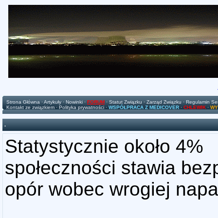
Strona Główna
·
Artykuły
·
Nowinki
·
FORUM
·
Statut Związku
·
Zarząd Związku
·
Regulamin Se
Kontakt ze związkiem
·
Polityka prywatności
·
WSPÓŁPRACA Z MEDICOVER
·
CHLEWIK
·
WY
.
Statystycznie około 4%
społeczności stawia bez
opór wobec wrogiej napa