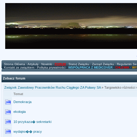
Strona Główna
·
Artykuły
·
Nowinki
·
FORUM
·
Statut Związku
·
Zarząd Związku
·
Regulamin Se
Kontakt ze związkiem
·
Polityka prywatności
·
WSPÓŁPRACA Z MEDICOVER
·
CHLEWIK
·
WY
Zobacz forum
Związek Zawodowy Pracowników Ruchu Ciągłego ZA Puławy SA
» Targowisko różności 
Temat
Demokracja
ekologia
10 przykaza� sekretarki
wydajno�� pracy