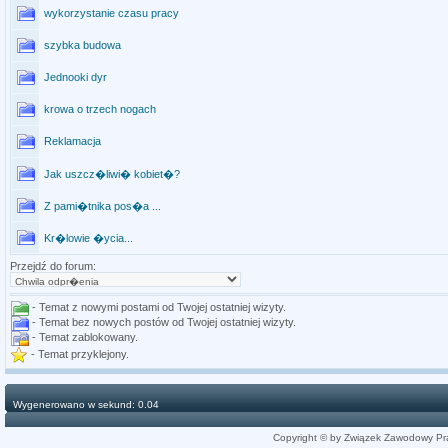
wykorzystanie czasu pracy
szybka budowa
Jednooki dyr
krowa o trzech nogach
Reklamacja
Jak uszcz�liwi� kobiet�?
Z pami�tnika pos�a ...
Kr�lowie �ycia...
Przejdź do forum:
- Temat z nowymi postami od Twojej ostatniej wizyty.
- Temat bez nowych postów od Twojej ostatniej wizyty.
- Temat zablokowany.
- Temat przyklejony.
Wygenerowano w sekund: 0.04
Copyright © by Związek Zawodowy Pr