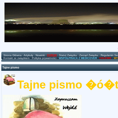
Strona Główna
·
Artykuły
·
Nowinki
·
FORUM
·
Statut Związku
·
Zarząd Związku
·
Regulamin Se
Kontakt ze związkiem
·
Polityka prywatności
·
WSPÓŁPRACA Z MEDICOVER
·
CHLEWIK
·
WY
Tajne pismo
Tajne pismo �ó�t