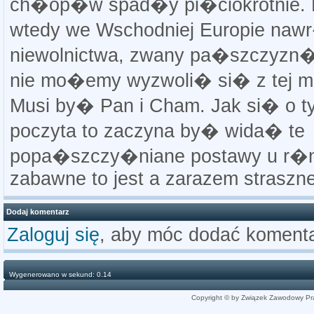
ch�op�w spad�y pi�ciokrotnie.
wtedy we Wschodniej Europie naw
niewolnictwa, zwany pa�szczyzn�.
nie mo�emy wyzwoli� si� z tej m
Musi by� Pan i Cham. Jak si� o 
poczyta to zaczyna by� wida� te
popa�szczy�niane postawy u r�ny
zabawne to jest a zarazem straszne
Dodaj komentarz
Zaloguj się
, aby móc dodać komenta
Wygenerowano w sekund: 0.14
Copyright © by Związek Zawodowy Pr