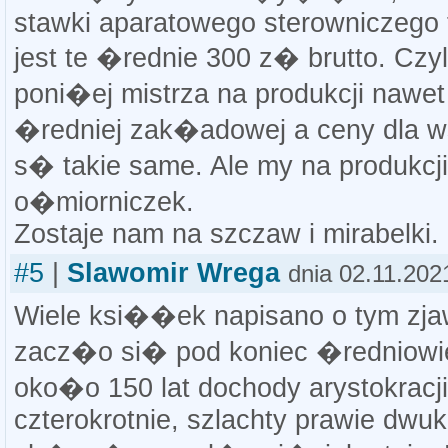
stawki aparatowego sterowniczego 
jest te �rednie 300 z� brutto. Czy
poni�ej mistrza na produkcji nawe
�redniej zak�adowej a ceny dla w
s� takie same. Ale my na produkcji
o�miorniczek.
Zostaje nam na szczaw i mirabelki.
#5
|
Slawomir Wrega
dnia 02.11.202
Wiele ksi��ek napisano o tym zja
zacz�o si� pod koniec �redniowi
oko�o 150 lat dochody arystokrac
czterokrotnie, szlachty prawie dwuk