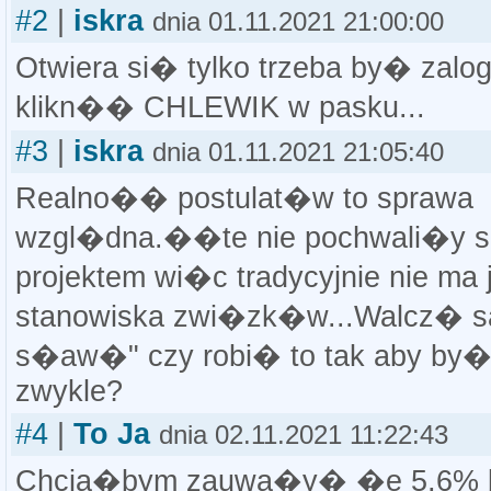
#2
|
iskra
dnia 01.11.2021 21:00:00
Otwiera si� tylko trzeba by� zalo
klikn�� CHLEWIK w pasku...
#3
|
iskra
dnia 01.11.2021 21:05:40
Realno�� postulat�w to sprawa
wzgl�dna.��te nie pochwali�y s
projektem wi�c tradycyjnie nie ma 
stanowiska zwi�zk�w...Walcz� s
s�aw�" czy robi� to tak aby by�
zwykle?
#4
|
To Ja
dnia 02.11.2021 11:22:43
Chcia�bym zauwa�y� �e 5,6% b