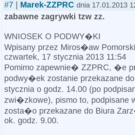
#7
|
Marek-ZZPRC
dnia 17.01.2013 1
zabawne zagrywki tzw zz.
WNIOSEK O PODWY�KI
Wpisany przez Miros�aw Pomorsk
czwartek, 17 stycznia 2013 11:54
Pomimo zapewnie� ZZPRC, �e pr
podwy�ek zostanie przekazane do
stycznia o godz. 14.00 (po podpisa
zwi�zkowe), pismo to, podpisane
zosta�o przekazane do Biura Zarz
ok. godz. 9.00.