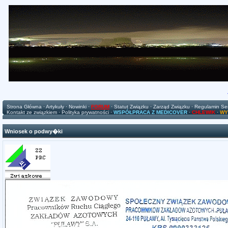
Strona Główna
·
Artykuły
·
Nowinki
·
FORUM
·
Statut Związku
·
Zarząd Związku
·
Regulamin Se
Kontakt ze związkiem
·
Polityka prywatności
·
WSPÓŁPRACA Z MEDICOVER
·
CHLEWIK
·
WY
Wniosek o podwy�ki