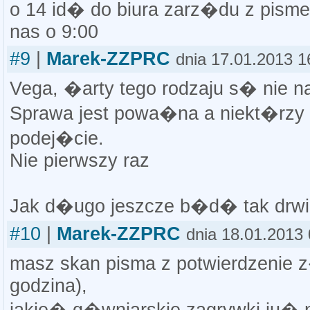
o 14 id� do biura zarz�du z pis
nas o 9:00
#9
|
Marek-ZZPRC
dnia 17.01.2013 1
Vega, �arty tego rodzaju s� nie na
Sprawa jest powa�na a niekt�rzy 
podej�cie.
Nie pierwszy raz
Jak d�ugo jeszcze b�d� tak drw
#10
|
Marek-ZZPRC
dnia 18.01.2013 
masz skan pisma z potwierdzenie z
godzina),