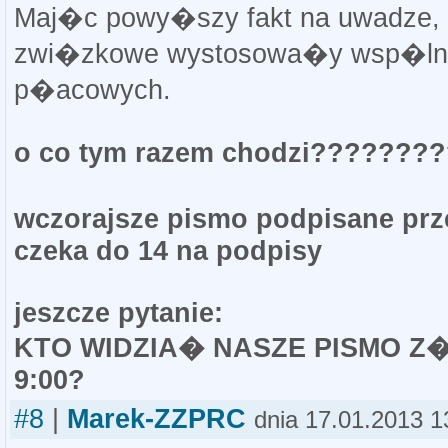
Maj�c powy�szy fakt na uwadze, 
zwi�zkowe wystosowa�y wsp�lny 
p�acowych.
o co tym razem chodzi???????
wczorajsze pismo podpisane prze
czeka do 14 na podpisy
jeszcze pytanie:
KTO WIDZIA� NASZE PISMO Z
9:00?
#8
|
Marek-ZZPRC
dnia 17.01.2013 1