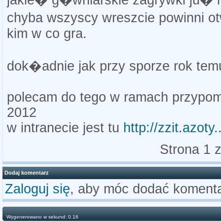
jakie� g�wniarskie zagrywki ju�
chyba wszyscy wreszcie powinni o
kim w co gra.
dok�adnie jak przy sporze rok tem
polecam do tego w ramach przypomi
2012
w intranecie jest tu
http://zzit.azoty
Strona 1 
Dodaj komentarz
Zaloguj się
, aby móc dodać komenta
Wygenerowano w sekund: 0.16