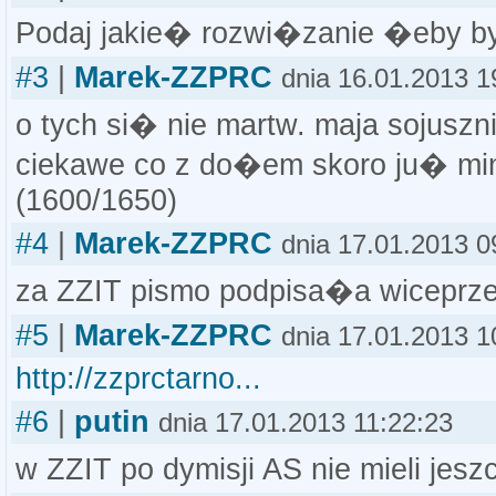
Podaj jakie� rozwi�zanie �eby 
#3
|
Marek-ZZPRC
dnia 16.01.2013 1
o tych si� nie martw. maja sojusz
ciekawe co z do�em skoro ju� mi
(1600/1650)
#4
|
Marek-ZZPRC
dnia 17.01.2013 0
za ZZIT pismo podpisa�a wiceprz
#5
|
Marek-ZZPRC
dnia 17.01.2013 1
http://zzprctarno...
#6
|
putin
dnia 17.01.2013 11:22:23
w ZZIT po dymisji AS nie mieli je