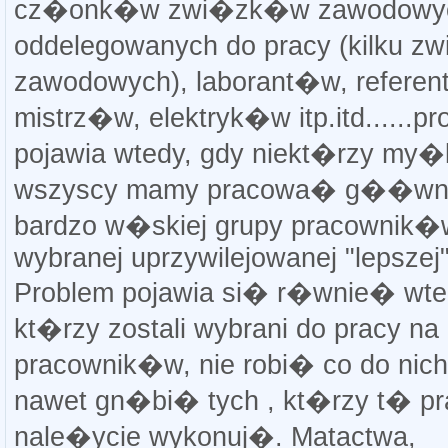
cz�onk�w zwi�zk�w zawodowy
oddelegowanych do pracy (kilku 
zawodowych), laborant�w, refere
mistrz�w, elektryk�w itp.itd......p
pojawia wtedy, gdy niekt�rzy my
wszyscy mamy pracowa� g��wnie
bardzo w�skiej grupy pracownik�w
wybranej uprzywilejowanej "lepszej
Problem pojawia si� r�wnie� wted
kt�rzy zostali wybrani do pracy na
pracownik�w, nie robi� co do nich
nawet gn�bi� tych , kt�rzy t� p
nale�ycie wykonuj�. Matactwa,