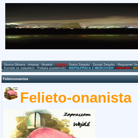
Strona Główna
·
Artykuły
·
Nowinki
·
FORUM
·
Statut Związku
·
Zarząd Związku
·
Regulamin Se
Kontakt ze związkiem
·
Polityka prywatności
·
WSPÓŁPRACA Z MEDICOVER
·
CHLEWIK
·
WY
Felietoonanista
Felieto-onanista