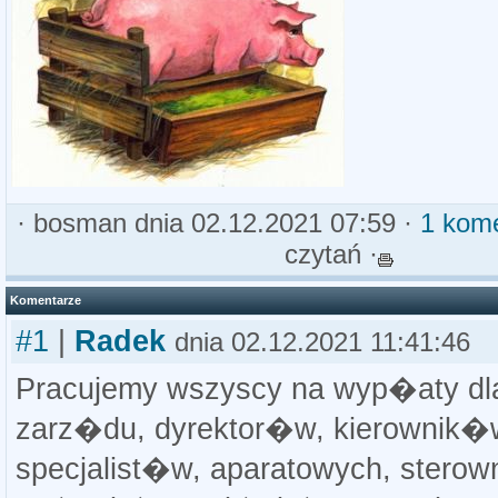
·
bosman
dnia 02.12.2021 07:59 ·
1 kom
czytań ·
Komentarze
#1
|
Radek
dnia 02.12.2021 11:41:46
Pracujemy wszyscy na wyp�aty dl
zarz�du, dyrektor�w, kierownik�
specjalist�w, aparatowych, sterow