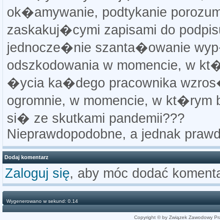
ok�amywanie, podtykanie porozu
zaskakuj�cymi zapisami do podpis
jednocze�nie szanta�owanie wy
odszkodowania w momencie, w kt�
�ycia ka�dego pracownika wzro
ogromnie, w momencie, w kt�rym 
si� ze skutkami pandemii???
Nieprawdopodobne, a jednak prawd
Dodaj komentarz
Zaloguj się
, aby móc dodać komenta
Wygenerowano w sekund: 0.14
Copyright © by Związek Zawodowy Pr