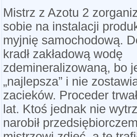
Mistrz z Azotu 2 zorgani
sobie na instalacji produ
myjnię samochodową. D
kradł zakładową wodę
zdemineralizowaną, bo j
„najlepsza” i nie zostawi
zacieków. Proceder trwał
lat. Ktoś jednak nie wytr
narobił przedsiębiorcze
mistrzowi zdjęć, a te trafi