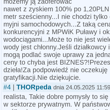
możemy ją zaoferować
nawet z zyskiem 100% po 1,20PLN 
metr sześcienny...I nie chodzi tylko
myjni samochodowych...Z taką cen
konkurencyjni z MPWiK Puławy i ok
wodociągami...Może to nie jest wiel
wody jest chłonny.Jeśli działkowcy i
mogą podlać swoje uprawy za jedn
ceny to chyba jest BIZNES?!Prezes
dzieła!Za podpowiedź nie oczekuję
gratyfikacji.Nie dziękujcie.
#4
|
THORpeda
dnia 24.05.2025 11:5
realista, Takie dobre pomysły to s
w sektorze prywatnym. W państwo