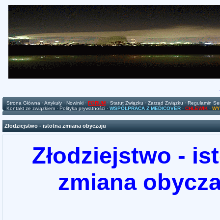
Strona Główna
·
Artykuły
·
Nowinki
·
FORUM
·
Statut Związku
·
Zarząd Związku
·
Regulamin Se
Kontakt ze związkiem
·
Polityka prywatności
·
WSPÓŁPRACA Z MEDICOVER
·
CHLEWIK
·
WY
Złodziejstwo - istotna zmiana obyczaju
Złodziejstwo - is
zmiana obycza