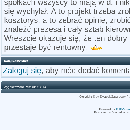
spółkach wszyscy to mają w d. i nik
się wychylał. A to projekt trzeba zro
kosztorys, a to zebrać opinie, zrobi
znaleźć prezesa i cały sztab kierown
Wreszcie okazuje się, że ten dobry
przestaje być rentowny.
Dodaj komentarz
Zaloguj się
, aby móc dodać komenta
Wygenerowano w sekund: 0.14
Copyright © by Związek Zawodowy Pr
Powered by
PHP-Fusi
Released as free software