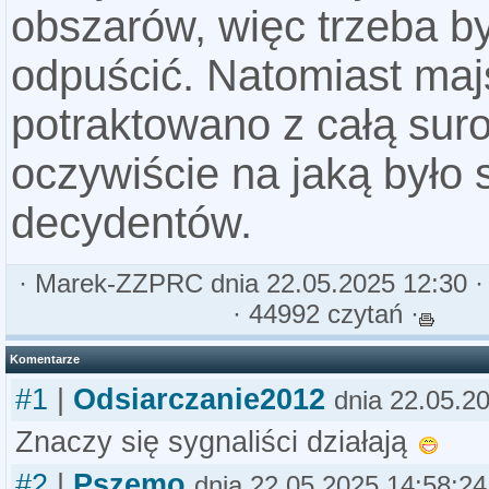
obszarów, więc trzeba b
odpuścić. Natomiast maj
potraktowano z całą sur
oczywiście na jaką było 
decydentów.
·
Marek-ZZPRC
dnia 22.05.2025 12:30 
· 44992 czytań ·
Komentarze
#1
|
Odsiarczanie2012
dnia 22.05.2
Znaczy się sygnaliści działają
#2
|
Pszemo
dnia 22.05.2025 14:58:24