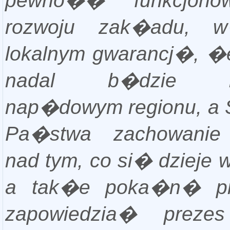
pewno�� funkcjono
rozwoju zak�adu, 
lokalnym gwarancj�, 
nadal b�dzie m
nap�dowym regionu, a 
Pa�stwa zachowanie k
nad tym, co si� dzieje 
a tak�e poka�n� p
zapowiedzia� preze