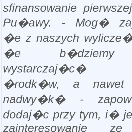
sfinansowanie pierwszej
Pu�awy. - Mog� za
�e z naszych wylicze�
�e b�dziemy 
wystarczaj�c� 
�rodk�w, a nawet
nadwy�k� - zapowi
dodaj�c przy tym, i� j
zainteresowanie ze