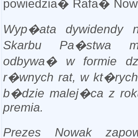
powiedzia� Rafa� Now
Wyp�ata dywidendy n
Skarbu Pa�stwa 
odbywa� w formie dzi
r�wnych rat, w kt�rych
b�dzie malej�ca z rok
premia.
Prezes Nowak zapow