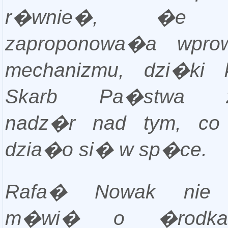
r�wnie�, �e 
zaproponowa�a wprow
mechanizmu, dzi�ki 
Skarb Pa�stwa z
nadz�r nad tym, co
dzia�o si� w sp�ce.
Rafa� Nowak nie 
m�wi� o �rodka