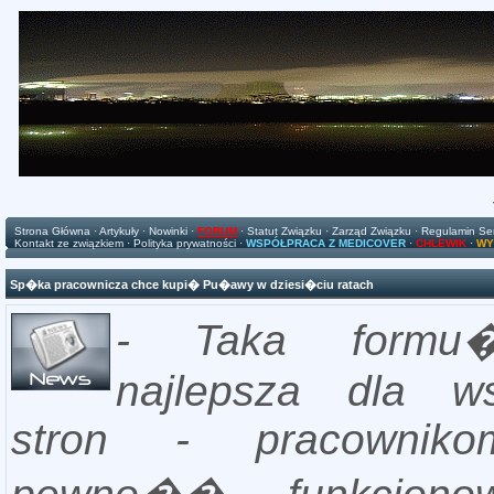
Strona Główna
·
Artykuły
·
Nowinki
·
FORUM
·
Statut Związku
·
Zarząd Związku
·
Regulamin Se
Kontakt ze związkiem
·
Polityka prywatności
·
WSPÓŁPRACA Z MEDICOVER
·
CHLEWIK
·
WY
Sp�ka pracownicza chce kupi� Pu�awy w dziesi�ciu ratach
- Taka formu�
najlepsza dla ws
stron - pracownik