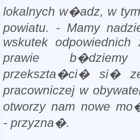
lokalnych w�adz, w tym 
powiatu. - Mamy nadz
wskutek odpowiednich
prawie b�dziemy
przekszta�ci� si� z
pracowniczej w obywate
otworzy nam nowe mo�
- przyzna�.