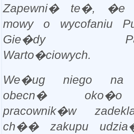
Zapewni� te�, �e 
mowy o wycofaniu 
Gie�dy Papi
Warto�ciowych.
We�ug niego na 
obecn� oko�
pracownik�w zadekl
ch�� zakupu udzi