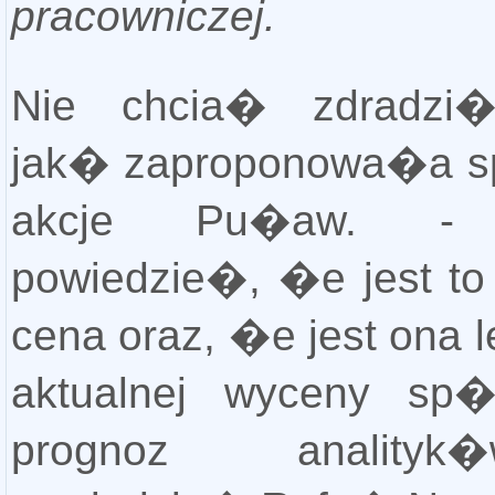
pracowniczej.
Nie chcia� zdradzi�
jak� zaproponowa�a s
akcje Pu�aw. -
powiedzie�, �e jest to
cena oraz, �e jest ona 
aktualnej wyceny sp�
prognoz analit