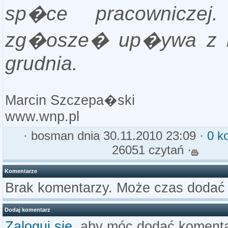
sp�ce pracowniczej.
zg�osze� up�ywa z
grudnia.
Marcin Szczepa�ski
www.wnp.pl
·
bosman
dnia 30.11.2010 23:09 ·
0 k
26051 czytań ·
Komentarze
Brak komentarzy. Może czas dodać
Dodaj komentarz
Zaloguj się
, aby móc dodać komenta