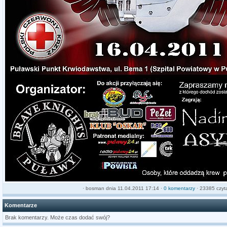
·
bosman
dnia 11.04.2011 17:14 ·
0 komentarzy
· 23385 czyt
Komentarze
Brak komentarzy. Może czas dodać swój?