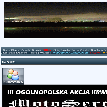
Strona Główna
·
Artykuły
·
Nowinki
·
FORUM
·
Statut Związku
·
Zarząd Związku
·
Regulamin Se
Kontakt ze związkiem
·
Polityka prywatności
·
WSPÓŁPRACA Z MEDICOVER
·
CHLEWIK
·
WY
Daj �ycie!