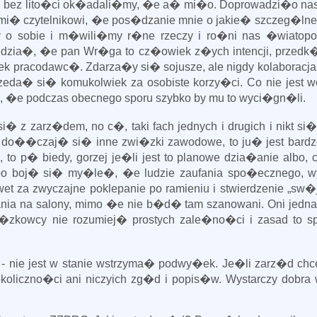
i bez lito�ci ok�adali�my, �e a� mi�o. Doprowadzi�o nas
� czytelnikowi, �e pos�dzanie mnie o jakie� szczeg�lne
y o sobie i m�wili�my r�ne rzeczy i ro�ni nas �wiatop
dzia�, �e pan Wr�ga to cz�owiek z�ych intencji, przed
wiek pracodawc�. Zdarza�y si� sojusze, ale nigdy kolaboracja
eda� si� komukolwiek za osobiste korzy�ci. Co nie jest wc
n, �e podczas obecnego sporu szybko by mu to wyci�gn�li.
� z zarz�dem, no c�, taki fach jednych i drugich i nikt si�
�gi do��czaj� si� inne zwi�zki zawodowe, to ju� jest bardz
to p� biedy, gorzej je�li jest to planowe dzia�anie albo, c
 bo boj� si� my�le�, �e ludzie zaufania spo�ecznego, w
 za zwyczajne poklepanie po ramieniu i stwierdzenie „sw�
a na salony, mimo �e nie b�d� tam szanowani. Oni jedn
�zkowcy nie rozumiej� prostych zale�no�ci i zasad to s
 - nie jest w stanie wstrzyma� podwy�ek. Je�li zarz�d chc
koliczno�ci ani niczyich zg�d i popis�w. Wystarczy dobra 