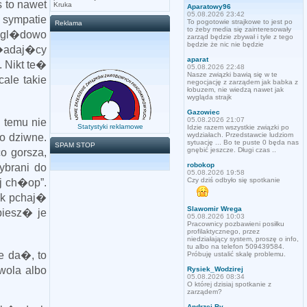
 to nawet
Kruka
Aparatowy96
05.08.2026 23:42
 sympatie
To pogotowie strajkowe to jest po
Reklama
to żeby media się zainteresowały
ogl�dowo
zarząd będzie zbywał i tyle z tego
będzie że nic nie będzie
k�adaj�cy
aparat
. Nikt te�
05.08.2026 22:48
Nasze związki bawią się w te
ale takie
negocjację z zarządem jak babka z
łobuzem, nie wiedzą nawet jak
wygląda strajk
Gazowiec
05.08.2026 21:07
 temu nie
Statystyki reklamowe
Idzie razem wszystkie związki po
wydziałach. Przedstawcie ludziom
o dziwne.
sytuację ... Bo te puste 0 będa nas
SPAM STOP
gnębić jeszcze. Długi czas ..
o gorsza,
robokop
ybrani do
05.08.2026 19:58
Czy dziś odbyło się spotkanie
j ch�op”.
ak pchaj�
Slawomir Wrega
piesz� je
05.08.2026 10:03
Pracownicy pozbawieni posiłku
profilaktycznego, przez
niedziałający system, proszę o info,
tu albo na telefon 509439584.
e da�, to
Próbuję ustalić skalę problemu.
wola albo
Rysiek_Wodzirej
05.08.2026 08:34
O której dzisiaj spotkanie z
zarządem?
Andrzej By