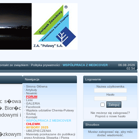
ontakt ze związkiem
·
Polityka prywatności
·
WSPÓŁPRACA Z MEDICOVER
·
06.08.2026
02:54
Nawigacja
Logowanie
·
Strona Główna
Nazwa użytkownika
·
Artykuły
·
Nowinki
Hasło
·
FORUM
·
Linki
�c s�owa
·
GALERIA
·
Facebook
. Bior�c
·
Wypłata udziałów Chemia-Puławy
Nie możesz się zalogować?
·
Szukaj
odowymi i
Poproś o
nowe hasło
·
Kontakt
·
WSPÓŁPRACA Z MEDICOVER
·
CHLEWIK
Shoutbox
·
WYBORY 2025
·
UBEZPIECZENIA
Musisz zalogować się, aby móc
i�zkowym
·
Materiały przekazane do publikacji
dodać wiadomość.
przez Andrzeja Skwarka i Piotra