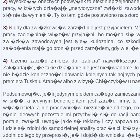
2)
Wysoko�� obecnych podwy�ek to efekt nieprzejednanej
pracy, w kt�rych dzia�aj� „merytoryczne” zwi�zki zaw
si� nie da wymieni�. Tylko tam, gdzie postawiono na szto
3)
Nigdy dla zwi�zkowc�w zarz�d nie jest przyjacielem. Mo
pracy zacie�nia� wi�z�w przyja�ni, bo mo�na si� wza
zwi�zk�w zawodowych jest tyle� kuriozalna, co szkodl
za�o�enia maj� go broni� przed zarz�dem, gdy wie, �e 
4)
Czemu zarz�d zmierza do „zabicia” najwi�kszego
Zak�adaj�c, �e takie dzia�anie nie jest nie�wiadome, to j
nie b�dzie konieczno�ci dawania kolejnych tak hojnych 
premiera Tuska u Arab�w albo z wizyt� Chi�czyk�w u nas
Podsumowuj�c, je�li jedynym efektem ca�ego zamieszani
w si��, a jedynym beneficjentem jest zarz�d firmy, to n
w�a�ciciela, a nie pracownik�w, niezale�nie od tego, c
r�nic ideowych pozostaje mi przychyli� si� do racji p
portale, zwr�cili uwag� jakie s� reklamy i czy napawa to
ludzie s� zdolni do samodzielnej analizy oraz �e ci, kt�
zdolni do tego by przeprosi�, je�li dojd� do wniosku, �e b