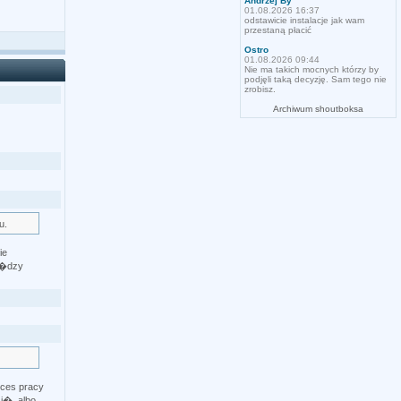
Andrzej By
01.08.2026 16:37
odstawicie instalacje jak wam
przestaną płacić
Ostro
01.08.2026 09:44
Nie ma takich mocnych którzy by
podjęli taką decyzję. Sam tego nie
zrobisz.
Archiwum shoutboksa
u.
ie
i�dzy
oces pracy
j�, albo