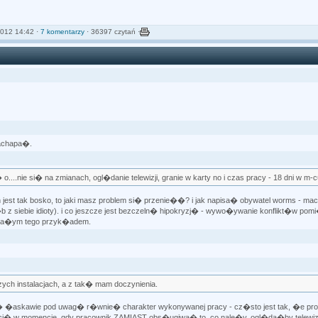
012 14:42 ·
7 komentarzy
· 36397 czytań ·
nachapa�.
...nie si� na zmianach, ogl�danie telewizji, granie w karty no i czas pracy - 18 dni w m-c
st tak bosko, to jaki masz problem si� przenie��? i jak napisa� obywatel worms - mac
siebie idioty). i co jeszcze jest bezczeln� hipokryzj� - wywo�ywanie konflikt�w pom
kona�ym tego przyk�adem.
zych instalacjach, a z tak� mam doczynienia.
e� �askawie pod uwag� r�wnie� charakter wykonywanej pracy - cz�sto jest tak, �e pr
cj� w momencie, gdy pracownik ZAMIAST obs�ugiwa� to, co nale�y, ogl�da�by telewiz