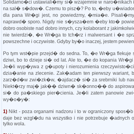
Solidarno�ci ustawiali�my si� wzajemnie w naro�nikach 
na sal� s�dow�. Czemu to pisz�? Po to, �eby u�wiadomi
dla pana Wr�gi jest, no powiedzmy, �mia�e. Pisali�m
naprawd� sporo. Nigdy nie s�ysza�em �eby kto� powie
dobro osobiste nad dobro innych, czy kolaborant z jakimkol
nie twierdzi�, �e Wr�ga to tch�rz i malwersant i �e sprz
powszechne i oczywiste. Gdyby by�o inaczej, jestem pewie
Po tym wst�pie przejd� do sedna. To, �e Wr�ga flekuje si
dziwi, bo to dzieje si� od lat. Ale to, �e do kopania Wr
Je�li wyp�ywa z g�upoty i nierozumienia rzeczywisto�ci, 
dzia�anie na zlecenie. Zak�adam ten pierwszy wariant,
zarz�d�w zwi�zk�w, �ajdacz� si� za srebrniki lub nawet
Niekt�rzy maj� jak�� dziwn� sk�onno�� do aspirowani
si� do pa�skiego pier�cienia. Je�li zatem panowie zwi
wy�o�y�:
1)
Nikt - poza organami nadzoru i to w ograniczony spos�b
daje bez wzgl�du na wszystko i nie potrzebuje �adnych o
tylko wola.