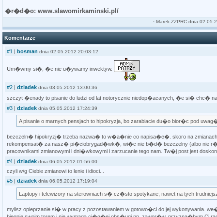
�r�d�o: www.slawomirkaminski.pl/
·
Marek-ZZPRC
dnia 02.05.2
Komentarze
#1
|
bosman
dnia 02.05.2012 20:03:12
Um�wmy si�, �e nie u�ywamy inwektyw.
#2
|
dziadek
dnia 03.05.2012 13:00:36
szczyt �enady to pisanie do ludzi od lat notorycznie niedop�acanych, �e si� chc� 
#3
|
dziadek
dnia 05.05.2012 17:24:39
A pisanie o marnych pensjach to hipokryzja, bo zarabiacie du�o bior�c pod uwag� o.
bezczeln� hipokryzj� trzeba nazwa� to w�a�nie co napisa�e�. skoro na zmianach je
rekompensat� za nasz� pi�ciobrygad�wk�, wi�c nie b�d� bezczelny (albo nie r�b z 
pracownikami zmianowymi i dni�wkowymi i zarzucanie tego nam. Tw�j post jest dos
#4
|
dziadek
dnia 06.05.2012 01:56:00
czyli w/g Ciebie zmianowi to lenie i idioci...
#5
|
dziadek
dnia 06.05.2012 17:19:04
Laptopy i telewizory na sterowniach s� cz�sto spotykane, nawet na tych trudniejs
mylisz opieprzanie si� w pracy z pozostawaniem w gotowo�ci do jej wykonywania. w
biegnie swoim torem i nie wymaga ci�g�ej obs�ugi np. zawor�w. przyzna�bym Ci ra