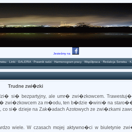
Jesteśmy na
rwisu
·
Linki
·
GALERIA
·
Prawnik radzi
·
Harmonogram pracy
·
Współpraca
·
Redakcja Serwisu
·
K
Trudne zwi�zki
zi� si� bezpartyjny, ale umr� zwi�zkowcem. Trawestuj
y� zwi�zkowcem za m�odu, ten b�dzie �wini� na staro��
 co si� dzieje na Zak�adach Azotowych ze zwi�zkami zaw
zo wiele. W czasach mojej aktywno�ci w biuletynie zw