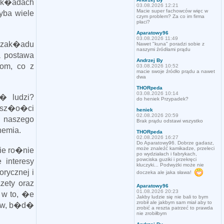
zak�adach
03.08.2026 12:21
Macie super fachowców więc w
yba wiele
czym problem? Za co im firma
płaci?
Aparatowy96
03.08.2026 11:49
a zak�adu
Nawet "kuna" poradzi sobie z
naszymi źródłami prądu
a postawa
Andrzej By
com, co z
03.08.2026 10:52
macie swoje źródło prądu a nawet
dwa
THORpeda
03.08.2026 10:14
� ludzi?
do heniek Przypadek?
zysz�o�ci
heniek
02.08.2026 20:59
i naszego
Brak prądu odstawi wszystko
hemia.
THORpeda
02.08.2026 16:27
Do Aparatowy96. Dobrze gadasz,
może znaleźć kamikadze, przeleci
ie ro�nie
po wydziałach i fabrykach,
powciska guziki i przekręci
 interesy
kluczyki... Podwyżki może nie
rycznej i
doczeka ale jaka sława!
zety oraz
Aparatowy96
01.08.2026 20:23
 w to, �e
Jakby ludzie się nie bali to bym
zrobił ale jakbym sam miał aby to
c�w, b�d�
zrobić a reszta patrzeć to prawda
nie zrobiłbym