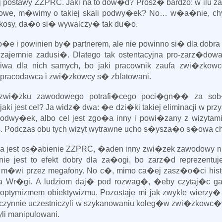
 postawy ZZPRC. Jaki na to dow�d? Prosz� bardzo: w ilu 
odowe, m�wimy o takiej skali podwy�ek? No… w�a�nie, ch
rc kosy, da�o si� wywalczy� tak du�o.
�e i powinien by� partnerem, ale nie powinno si� dla dobr
jemnie zadusi�. Dlatego tak ostentacyjna pro-zarz�dow
iwa dla nich samych, bo jaki pracownik zaufa zwi�zkow
pracodawca i zwi�zkowcy s� zblatowani.
 zwi�zku zawodowego potrafi�cego poci�gn�� za sob
aki jest cel? Ja widz� dwa: �e dzi�ki takiej eliminacji w pr
podwy�ek, albo cel jest zgo�a inny i powi�zany z wizytam
. Podczas obu tych wizyt wytrawne ucho s�ysza�o s�owa c
a jest os�abienie ZZPRC, �aden inny zwi�zek zawodowy n
ie jest to efekt dobry dla za�ogi, bo zarz�d reprezentuje
o m�wi przez megafony. No c�, mimo ca�ej zasz�o�ci histo
ana Wr�gi. A ludziom daj� pod rozwag�, �eby czytaj�c ga
 optymizmem obiektywizmu. Pozostaje mi jak zwykle wierzy�
rzy czynnie uczestniczyli w szykanowaniu koleg�w zwi�zkow
yli manipulowani.