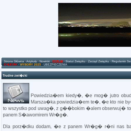
Strona Główna
·
Artykuły
·
Nowinki
·
FORUM
·
Statut Związku
·
Zarząd Związku
·
Regulamin Se
CHLEWIK
·
WYBORY 2025
·
UBEZPIECZENIA
Trudne zwi�zki
Powiedzia�em kiedy�, �e mog� jutro obud
Marsza�ka powiedzia�em te�, �e kto nie b
to wszystko pod uwag�, z g��bokim �alem obserwuj� to,
panem S�awomirem Wr�g�.
Dla porz�dku dodam, �e z panem Wr�g� r�ni nas bard