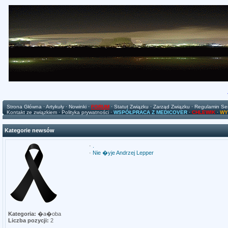
Strona Główna
·
Artykuły
·
Nowinki
·
FORUM
·
Statut Związku
·
Zarząd Związku
·
Regulamin Se
Kontakt ze związkiem
·
Polityka prywatności
·
WSPÓŁPRACA Z MEDICOVER
·
CHLEWIK
·
WY
Kategorie newsów
·
.
·
Nie �yje Andrzej Lepper
Kategoria:
�a�oba
Liczba pozycji:
2