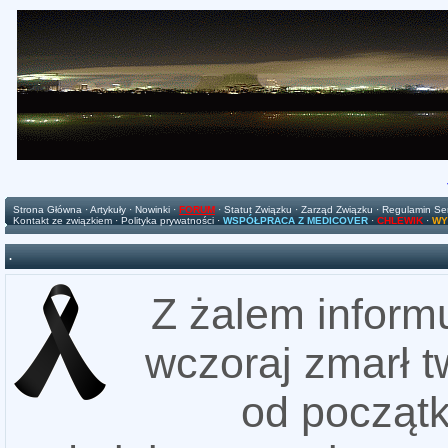
Strona Główna
·
Artykuły
·
Nowinki
·
FORUM
·
Statut Związku
·
Zarząd Związku
·
Regulamin Se
Kontakt ze związkiem
·
Polityka prywatności
·
WSPÓŁPRACA Z MEDICOVER
·
CHLEWIK
·
WY
.
Z żalem informu
wczoraj zmarł t
od począt