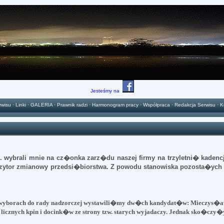
Jesteśmy na
rwisu
·
Linki
·
GALERIA
·
Prawnik radzi
·
Harmonogram pracy
·
Współpraca
·
Redakcja Serwisu
·
K
brali mnie na cz�onka zarz�du naszej firmy na trzyletni� kadencj
zytor zmianowy przedsi�biorstwa. Z powodu stanowiska pozosta�y
wyborach do rady nadzorczej
wystawili�my dw�ch kandydat�w: Mieczys�awa
cznych kpin i docink�w ze strony tzw. starych
wyjadaczy. Jednak sko�czy�y