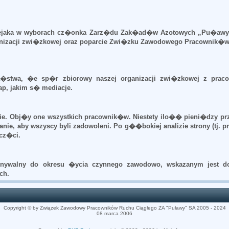
aka w wyborach cz�onka Zarz�du Zak�ad�w Azotowych „Pu�awy” 
ganizacji zwi�zkowej oraz poparcie Zwi�zku Zawodowego Pracowni
�stwa, �e sp�r zbiorowy naszej organizacji zwi�zkowej z pra
ap, jakim s� mediacje.
e. Obj�y one wszystkich pracownik�w. Niestety ilo�� pieni�dzy pr
nie, aby wszyscy byli zadowoleni. Po g��bokiej analizie strony (tj.
cz�ci.
walny do okresu �ycia czynnego zawodowo, wskazanym jest doda
ch.
Copyright © by Związek Zawodowy Pracowników Ruchu Ciągłego ZA "Puławy" SA 2005 - 2024
08 marca 2006