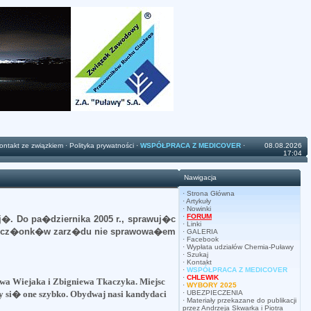
ontakt ze związkiem
·
Polityka prywatności
·
WSPÓŁPRACA Z MEDICOVER
·
08.08.2026
17:04
Nawigacja
·
Strona Główna
·
Artykuły
·
Nowinki
·
FORUM
�. Do pa�dziernika 2005 r., sprawuj�c
·
Linki
ch cz�onk�w zarz�du nie sprawowa�em
·
GALERIA
·
Facebook
·
Wypłata udziałów Chemia-Puławy
·
Szukaj
·
Kontakt
·
WSPÓŁPRACA Z MEDICOVER
·
CHLEWIK
 Wiejaka i Zbigniewa Tkaczyka. Miejsc
·
WYBORY 2025
 si� one szybko. Obydwaj nasi kandydaci
·
UBEZPIECZENIA
·
Materiały przekazane do publikacji
przez Andrzeja Skwarka i Piotra