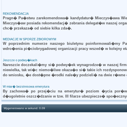
REKOMENDACJA
Pragn� Pa�stwu zarekomendowa� kandydatur� Mieczys�awa Wiej
Mieczys�aw posiada rekomendacj� zebrania delegat�w naszej or
chc� przekaza� od siebie kilka zda�.
MEDIACJE W SPORZE ZBIOROWYM
W poprzednim numerze naszego biuletynu poinformowali�my Pa
wdro�enia pi�ciobrygadowej organizacji pracy wszed� w kolejny et
Jeszcze o podwy�kach
Nareszcie doczekali�my si� podwy�ek wynagrodze� w naszej firmi
niewielka, tak wi�c niemo�liwe okaza�o si� takie ich rozdysponowa
do wniosku, �e dost�pne �rodki nale�y podzieli� na dwie r�wne 
W miar� bezstresowa emerytura
By zachowa� po przej�ciu na emerytur� poziom �ycia por�wny
d�ugoletnie oszcz�dzanie w tzw. III filarze ubezpiecze� spo�eczny
Wygenerowano w sekund: 0.09