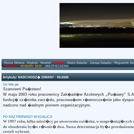
Strona Główna
·
Artykuły
·
Nowinki
·
FORUM
·
Statut Związku
·
Zarząd Związku
·
Regulamin Se
CHLEWIK
·
WYBORY 2025
·
UBEZPIECZENIA
Artykuły: NADCHODZ� ZMIANY - 09.2006
On Wie jak
Szanowni Pa�stwo!
W maju 2003 roku pracownicy Zak�ad�w Azotowych „Pu�awy” S.A. wy
funkcj� cz�onka zarz�du, pracowa�em r�wnocze�nie jako dyspo
nadzoru nad �adnym pionem organizacyjnym.
PO RAZ PIERWSZY W KOALICJI
W 1997 roku, kilka miesi�cy po utworzeniu zwi�zku, w uzupe�niaj�cych 
do obsadzenia by�o
r�wnie� dwa. Nasza determinacja by�a przedmiotem li
zostali wybrani.