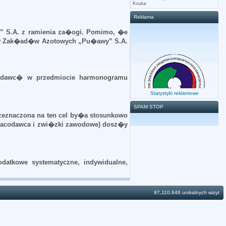
Kruka
Reklama
S.A. z ramienia za�ogi. Pomimo, �e
k�w Zak�ad�w Azotowych „Pu�awy” S.A.
codawc� w przedmiocie harmonogramu
Statystyki reklamowe
SPAM STOP
zeznaczona na ten cel by�a stosunkowo
 pracodawca i zwi�zki zawodowe) dosz�y
tkowe systematyczne, indywidualne,
97,110,646 unikalnych wizyt