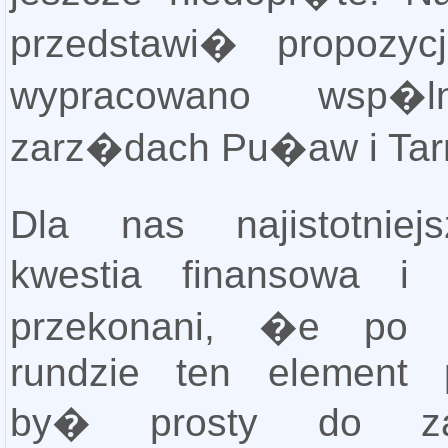
przedstawi� propozycj
wypracowano wsp�l
zarz�dach Pu�aw i Tar
Dla nas najistotniej
kwestia finansowa i 
przekonani, �e po os
rundzie ten element 
by� prosty do zap