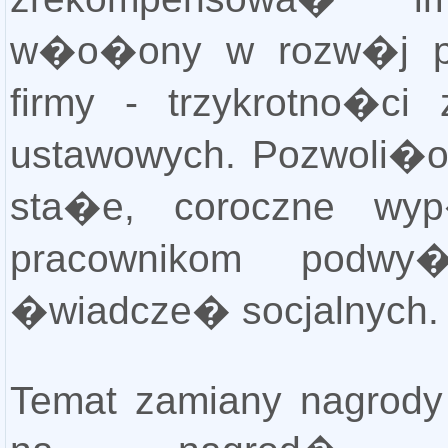
w�o�ony w rozw�j pr
firmy - trzykrotno�ci
ustawowych. Pozwoli�o
sta�e, coroczne wyp
pracownikom podwy�
�wiadcze� socjalnych.
Temat zamiany nagrody