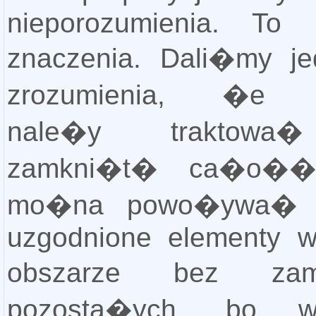
nieporozumienia. To
znaczenia. Dali�my j
zrozumienia, �e
nale�y traktowa
zamkni�t� ca�o��
mo�na powo�ywa� 
uzgodnione elementy 
obszarze bez zamk
pozosta�ych, bo w