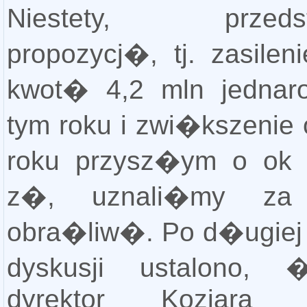
Niestety, przedst
propozycj�, tj. zasile
kwot� 4,2 mln jednar
tym roku i zwi�kszenie 
roku przysz�ym o ok 
z�, uznali�my za
obra�liw�. Po d�ugiej 
dyskusji ustalono,
dyrektor Koziara z