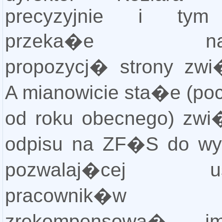
precyzyjnie i tym
przeka�e nale
propozycj� strony zwi
A mianowicie sta�e (p
od roku obecnego) zwi
odpisu na ZF�S do wy
pozwalaj�cej us
pracownik
zrekompensowa� i