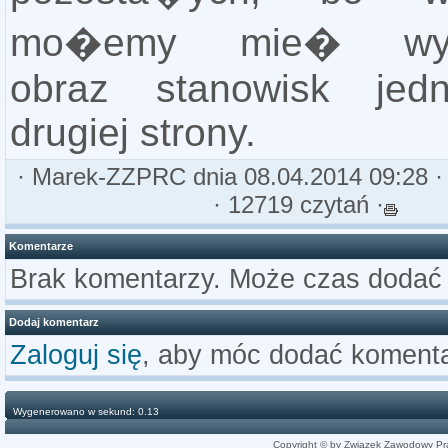
mo�emy mie� wyp
obraz stanowisk jedn
drugiej strony.
·
Marek-ZZPRC
dnia 08.04.2014 09:28 
· 12719 czytań ·
Komentarze
Brak komentarzy. Może czas dodać
Dodaj komentarz
Zaloguj się
, aby móc dodać komenta
Wygenerowano w sekund: 0.13
Copyright © by Związek Zawodowy Pr