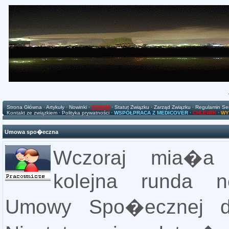
Strona Główna
·
Artykuły
·
Nowinki
·
FORUM
·
Statut Związku
·
Zarząd Związku
·
Regulamin Se
Kontakt ze związkiem
·
Polityka prywatności
·
WSPÓŁPRACA Z MEDICOVER
·
CHLEWIK
·
WY
Umowa spo�eczna
Wczoraj mia�a 
kolejna runda ne
Umowy Spo�ecznej d