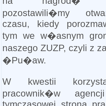
na nagrod� r
pozostawili�my otw
czasu, kiedy porozma
tym we w�asnym groni
naszego ZUZP, czyli z 
�Pu�aw.
W kwestii korzyst
pracownik�w agencj
tymczasowej strona pr