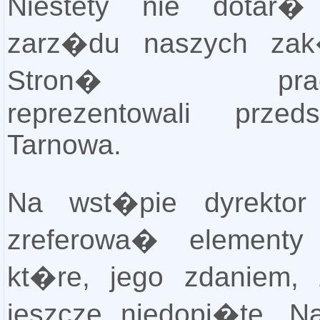
Niestety nie dotar�
zarz�du naszych za
Stron� praco
reprezentowali przedst
Tarnowa.
Na wst�pie dyrektor 
zreferowa� elementy
kt�re, jego zdaniem,
jeszcze niedopi�te. N