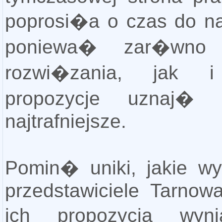
poprosi�a o czas do 
poniewa� zar�wno 
rozwi�zania, jak 
propozycje uznaj�
najtrafniejsze.
Pomin� uniki, jakie wy
przedstawiciele Tarnowa
ich propozycja wy