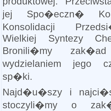
produktowej. Przeciwst
jej Spo�eczn� Kon
Konsolidacji Przedsi
Wielkiej Syntezy Che
Bronili�my zak�ad
wydzielaniem jego 
sp�ki.
Najd�u�szy i najci�
stoczyli�my o zak