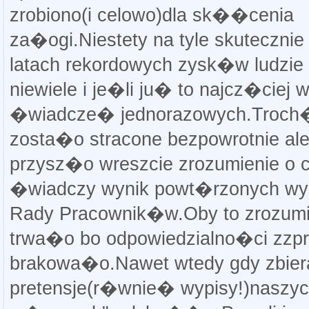
zrobiono(i celowo)dla sk��cenia
za�ogi.Niestety na tyle skutecznie
latach rekordowych zysk�w ludzie 
niewiele i je�li ju� to najcz�ciej w
�wiadcze� jednorazowych.Troch
zosta�o stracone bezpowrotnie ale 
przysz�o wreszcie zrozumienie o 
�wiadczy wynik powt�rzonych w
Rady Pracownik�w.Oby to zrozumi
trwa�o bo odpowiedzialno�ci zzprc
brakowa�o.Nawet wtedy gdy zbie
pretensje(r�wnie� wypisy!)naszy