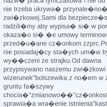
nazw�"praca tymczasowa"i nie od
nie trzeba ukrywa� przynale�no�
zwi�zkowej.Sami dla bezpiecze�
radzili�my aby wypisa� si� w po
okaza�o si� �e umowy terminow
przed�u�ane cz�onkom zzprc.Pr
nie posiadaj�cy sta�ych um�w by
wy��czeni ze strajku.Od dawna
przypisywano naszemu zwi�zkowi
wizerunek"bolszewika z no�em w 
gruntu fa�szywy
chocia�"zmianowo��"cz�onkos
sprawia�a wra�enie istnienia"ka