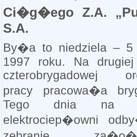
Ci�g�ego Z.A. „P
S.A.
By�a to niedziela – 5 
1997 roku. Na drugiej
czterobrygadowej org
pracy pracowa�a bry
Tego dnia na st
elektrociep�owni odb
zebranie za�o�yci