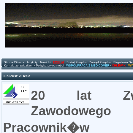
Strona Główna
·
Artykuły
·
Nowinki
·
FORUM
·
Statut Związku
·
Zarząd Związku
·
Regulamin Se
Kontakt ze związkiem
·
Polityka prywatności
·
WSPÓŁPRACA Z MEDICOVER
·
CHLEWIK
·
WY
Jubileusz 20 lecia
20 lat Zw
Zawodowego
Pracownik�w 