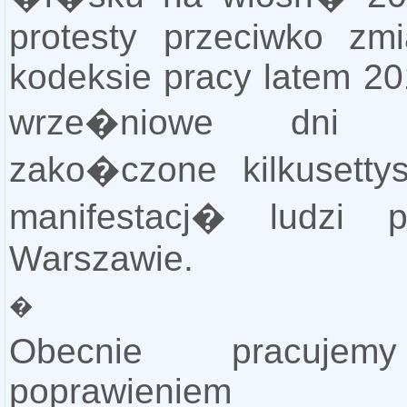
protesty przeciwko z
kodeksie pracy latem 20
wrze�niowe dni pr
zako�czone kilkusett
manifestacj� ludzi 
Warszawie.
�
Obecnie pracuje
poprawieniem 