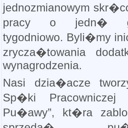
jednozmianowym skr�c
pracy o jedn� g
tygodniowo. Byli�my ini
zrycza�towania doda
wynagrodzenia.
Nasi dzia�acze tworzy
Sp�ki Pracowniczej 
Pu�awy”, kt�ra zabl
sprzeda� pu�aw