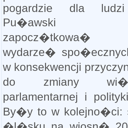
pogardzie dla ludzi
Pu�awski st
zapocz�tkowa�
wydarze� spo�ecznych
w konsekwencji przyczy
do zmiany wi�k
parlamentarnej i polity
By�y to w kolejno�ci: s
�l�sku na wiosn� 201