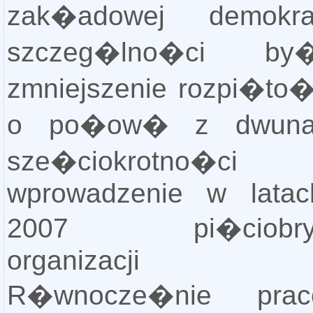
zak�adowej demokr
szczeg�lno�ci b
zmniejszenie rozpi�to
o po�ow� z dwunas
sze�ciokrotno�c
wprowadzenie w latac
2007 pi�ciobryg
organizacji p
R�wnocze�nie prac