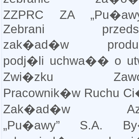
ZZPRC ZA „Pu�awy
Zebrani przedstaw
zak�ad�w produkc
podj�li uchwa�� o ut
Zwi�zku Zawod
Pracownik�w Ruchu C
Zak�ad�w Azot
„Pu�awy” S.A. B