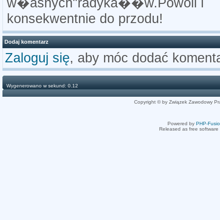
w�asnych"radyka��w.Powoli i
konsekwentnie do przodu!
Dodaj komentarz
Zaloguj się
, aby móc dodać komenta
Wygenerowano w sekund: 0.12
Copyright © by Związek Zawodowy Pr
Powered by
PHP-Fusi
Released as free software