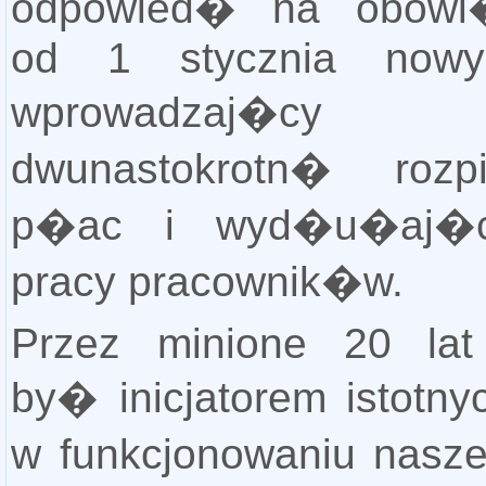
odpowied� na obowi
od 1 stycznia now
wprowadzaj�cy
dwunastokrotn� roz
p�ac i wyd�u�aj�c
pracy pracownik�w.
Przez minione 20 la
by� inicjatorem istotny
w funkcjonowaniu nasz