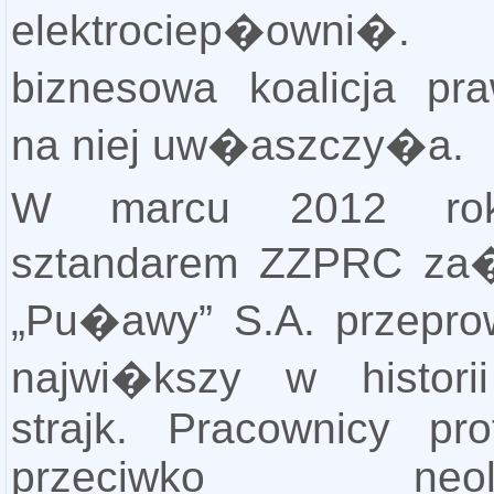
elektrociep�owni�. 
biznesowa koalicja pr
na niej uw�aszczy�a.
W marcu 2012 ro
sztandarem ZZPRC za
„Pu�awy” S.A. przepr
najwi�kszy w historii
strajk. Pracownicy prot
przeciwko neolibe