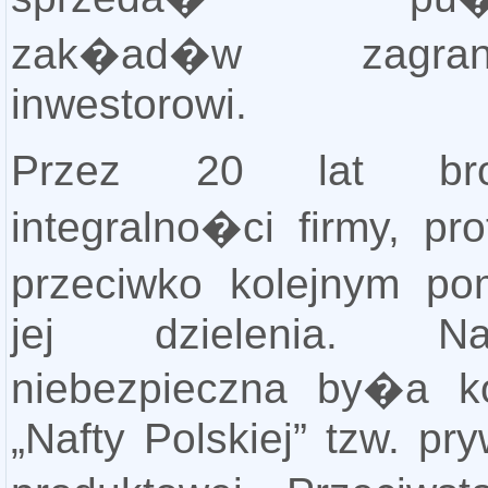
zak�ad�w zagrani
inwestorowi.
Przez 20 lat bron
integralno�ci firmy, pr
przeciwko kolejnym p
jej dzielenia. Najb
niebezpieczna by�a k
„Nafty Polskiej” tzw. pry