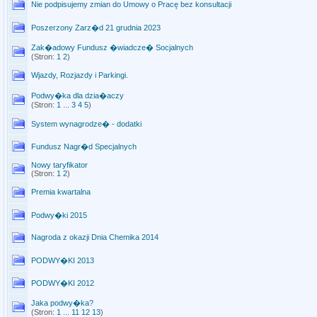
Nie podpisujemy zmian do Umowy o Pracę bez konsultacji
Poszerzony Zarz�d 21 grudnia 2023
Zak�adowy Fundusz �wiadcze� Socjalnych
(Stron:
1
2
)
Wjazdy, Rozjazdy i Parkingi.
Podwy�ka dla dzia�aczy
(Stron:
1
...
3
4
5
)
System wynagrodze� - dodatki
Fundusz Nagr�d Specjalnych
Nowy taryfikator
(Stron:
1
2
)
Premia kwartalna
Podwy�ki 2015
Nagroda z okazji Dnia Chemika 2014
PODWY�KI 2013
PODWY�KI 2012
Jaka podwy�ka?
(Stron:
1
...
11
12
13
)