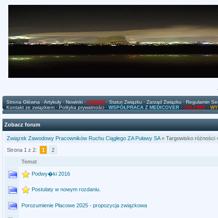
Strona Główna
·
Artykuły
·
Nowinki
·
FORUM
·
Statut Związku
·
Zarząd Związku
·
Regulamin Se
Kontakt ze związkiem
·
Polityka prywatności
·
WSPÓŁPRACA Z MEDICOVER
·
CHLEWIK
·
WY
Zobacz forum
Związek Zawodowy Pracowników Ruchu Ciągłego ZA Puławy SA
» Targowisko różności
Strona 1 z 2:
1
2
Temat
Podwy�ki 2016
Postulaty w nowym rozdaniu.
Porozumienie Płacowe 2025 - propozycja związkowa