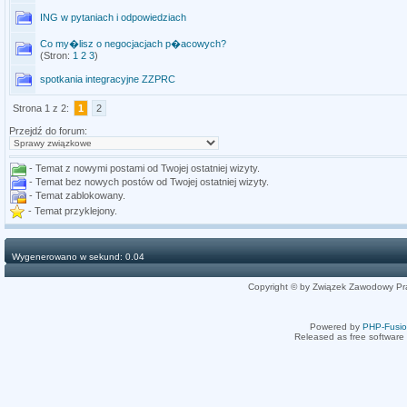
ING w pytaniach i odpowiedziach
Co my�lisz o negocjacjach p�acowych?
(Stron:
1
2
3
)
spotkania integracyjne ZZPRC
Strona 1 z 2:
1
2
Przejdź do forum:
- Temat z nowymi postami od Twojej ostatniej wizyty.
- Temat bez nowych postów od Twojej ostatniej wizyty.
- Temat zablokowany.
- Temat przyklejony.
Wygenerowano w sekund: 0.04
Copyright © by Związek Zawodowy Pr
Powered by
PHP-Fusi
Released as free software