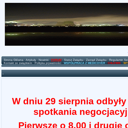
Strona Główna
·
Artykuły
·
Nowinki
·
FORUM
·
Statut Związku
·
Zarząd Związku
·
Regulamin Se
Kontakt ze związkiem
·
Polityka prywatności
·
WSPÓŁPRACA Z MEDICOVER
·
CHLEWIK
·
WY
.
W dniu 29 sierpnia odbyły
spotkania negocjacyj
Pierwsze o 8.00 i drugie 