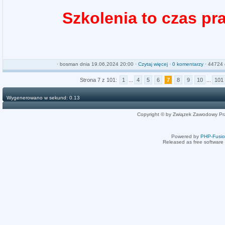
Szkolenia to czas pr
·
bosman
dnia 19.06.2024 20:00 ·
Czytaj więcej
·
0 komentarzy
· 44724 
Strona 7 z 101:
1
...
4
5
6
7
8
9
10
...
101
Wygenerowano w sekund: 0.13
Copyright © by Związek Zawodowy Pr
Powered by
PHP-Fusi
Released as free software