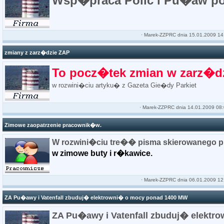
Wsp�praca Polic i Pu�aw po
·
Marek-ZZPRC
dnia 15.01.2009 14
zmiany z zarz�dzie ZAP
To pocz�tek zmian w zarz�
w rozwini�ciu artyku� z Gazeta Gie�dy Parkiet
·
Marek-ZZPRC
dnia 14.01.2009 08:
Zimowe zaopatrzenie pracownik�w.
W rozwini�ciu tre�� pisma skierowanego 
w zimowe buty i r�kawice.
·
Marek-ZZPRC
dnia 06.01.2009 12
ZA Pu�awy i Vatenfall zbuduj� elektrowni� o mocy ponad 1400 MW
ZA Pu�awy i Vatenfall zbuduj� elekt