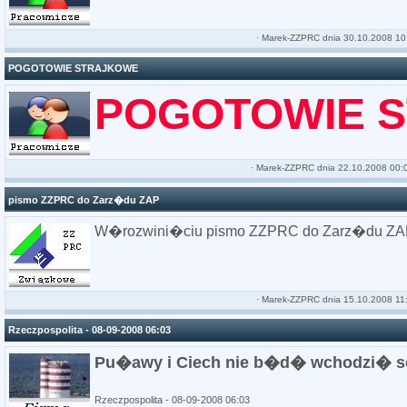
·
Marek-ZZPRC
dnia 30.10.2008 10
POGOTOWIE STRAJKOWE
POGOTOWIE 
·
Marek-ZZPRC
dnia 22.10.2008 00:
pismo ZZPRC do Zarz�du ZAP
W�rozwini�ciu pismo ZZPRC do Zarz�du Z
·
Marek-ZZPRC
dnia 15.10.2008 11
Rzeczpospolita - 08-09-2008 06:03
Pu�awy i Ciech nie b�d� wchodzi� s
Rzeczpospolita - 08-09-2008 06:03