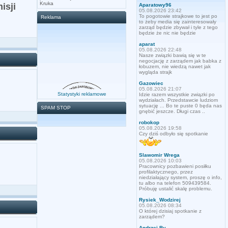
Kruka
isji
Aparatowy96
05.08.2026 23:42
To pogotowie strajkowe to jest po
Reklama
to żeby media się zainteresowały
zarząd będzie zbywał i tyle z tego
będzie że nic nie będzie
aparat
05.08.2026 22:48
Nasze związki bawią się w te
negocjację z zarządem jak babka z
łobuzem, nie wiedzą nawet jak
wygląda strajk
Gazowiec
05.08.2026 21:07
Statystyki reklamowe
Idzie razem wszystkie związki po
wydziałach. Przedstawcie ludziom
sytuację ... Bo te puste 0 będa nas
SPAM STOP
gnębić jeszcze. Długi czas ..
robokop
05.08.2026 19:58
Czy dziś odbyło się spotkanie
Slawomir Wrega
05.08.2026 10:03
Pracownicy pozbawieni posiłku
profilaktycznego, przez
niedziałający system, proszę o info,
tu albo na telefon 509439584.
Próbuję ustalić skalę problemu.
Rysiek_Wodzirej
05.08.2026 08:34
O której dzisiaj spotkanie z
zarządem?
Andrzej By