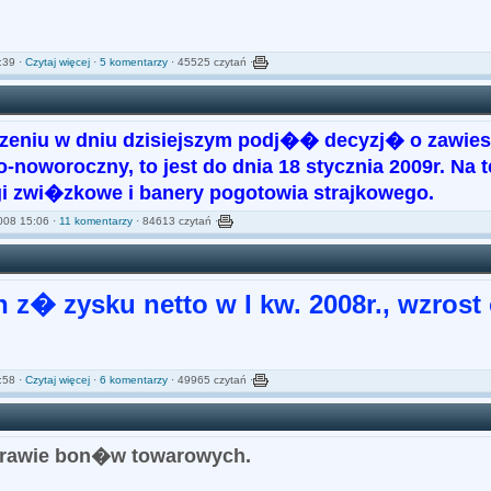
:39 ·
Czytaj więcej
·
5 komentarzy
· 45525 czytań ·
eniu w dniu dzisiejszym podj�� decyzj� o zawies
oworoczny, to jest do dnia 18 stycznia 2009r. Na t
 zwi�zkowe i banery pogotowia strajkowego.
008 15:06 ·
11 komentarzy
· 84613 czytań ·
� zysku netto w I kw. 2008r., wzrost
:58 ·
Czytaj więcej
·
6 komentarzy
· 49965 czytań ·
prawie bon�w towarowych.