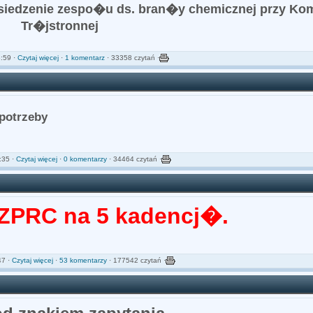
siedzenie zespo�u ds. bran�y chemicznej przy Kom
Tr�jstronnej
:59 ·
Czytaj więcej
·
1 komentarz
· 33358 czytań ·
potrzeby
:35 ·
Czytaj więcej
·
0 komentarzy
· 34464 czytań ·
PRC na 5 kadencj�.
47 ·
Czytaj więcej
·
53 komentarzy
· 177542 czytań ·