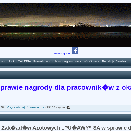
Jesteśmy na
rwisu
·
Linki
·
GALERIA
·
Prawnik radzi
·
Harmonogram pracy
·
Współpraca
·
Redakcja Serwisu
·
K
rawie nagrody dla pracownik�w z oka
:56 ·
Czytaj więcej
·
1 komentarz
· 35155 czytań ·
ch Zak�ad�w Azotowych „PU�AWY” SA w sprawie 