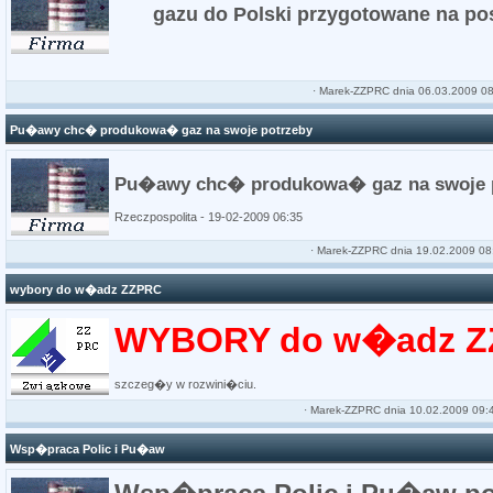
gazu do Polski przygotowane na po
·
Marek-ZZPRC
dnia 06.03.2009 08
Pu�awy chc� produkowa� gaz na swoje potrzeby
Pu�awy chc� produkowa� gaz na swoje 
Rzeczpospolita - 19-02-2009 06:35
·
Marek-ZZPRC
dnia 19.02.2009 08
wybory do w�adz ZZPRC
WYBORY do w�adz ZZ
szczeg�y w rozwini�ciu.
·
Marek-ZZPRC
dnia 10.02.2009 09:
Wsp�praca Polic i Pu�aw