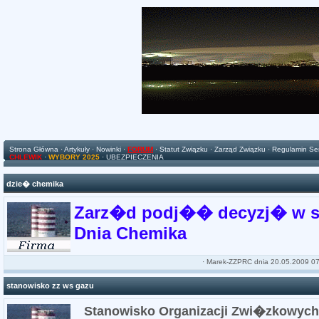
Strona Główna
·
Artykuły
·
Nowinki
·
FORUM
·
Statut Związku
·
Zarząd Związku
·
Regulamin Se
CHLEWIK
·
WYBORY 2025
·
UBEZPIECZENIA
dzie� chemika
Zarz�d podj�� decyzj� w sp
Dnia Chemika
·
Marek-ZZPRC
dnia 20.05.2009 07
stanowisko zz ws gazu
Stanowisko Organizacji Zwi�zkowy