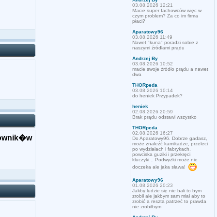
03.08.2026 12:21
Macie super fachowców więc w
czym problem? Za co im firma
płaci?
Aparatowy96
03.08.2026 11:49
Nawet "kuna" poradzi sobie z
naszymi źródłami prądu
Andrzej By
03.08.2026 10:52
macie swoje źródło prądu a nawet
dwa
THORpeda
03.08.2026 10:14
do heniek Przypadek?
heniek
02.08.2026 20:59
Brak prądu odstawi wszystko
THORpeda
02.08.2026 16:27
cownik�w
Do Aparatowy96. Dobrze gadasz,
może znaleźć kamikadze, przeleci
po wydziałach i fabrykach,
powciska guziki i przekręci
kluczyki... Podwyżki może nie
doczeka ale jaka sława!
Aparatowy96
01.08.2026 20:23
Jakby ludzie się nie bali to bym
zrobił ale jakbym sam miał aby to
zrobić a reszta patrzeć to prawda
nie zrobiłbym