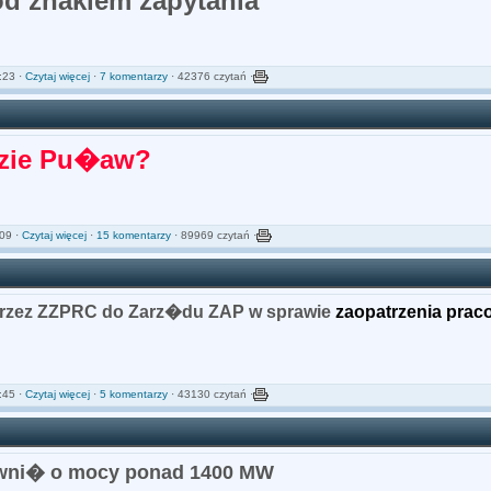
d znakiem zapytania
:23 ·
Czytaj więcej
·
7 komentarzy
· 42376 czytań ·
dzie Pu�aw?
09 ·
Czytaj więcej
·
15 komentarzy
· 89969 czytań ·
przez ZZPRC do Zarz�du ZAP w sprawie
zaopatrzenia pra
:45 ·
Czytaj więcej
·
5 komentarzy
· 43130 czytań ·
rowni� o mocy ponad 1400 MW