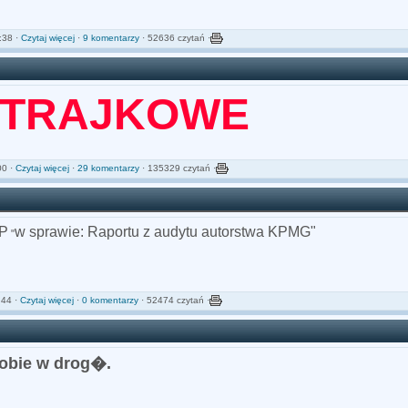
:38 ·
Czytaj więcej
·
9 komentarzy
· 52636 czytań ·
STRAJKOWE
00 ·
Czytaj więcej
·
29 komentarzy
· 135329 czytań ·
AP
w sprawie: Raportu z audytu autorstwa KPMG"
"
:44 ·
Czytaj więcej
·
0 komentarzy
· 52474 czytań ·
obie w drog�.