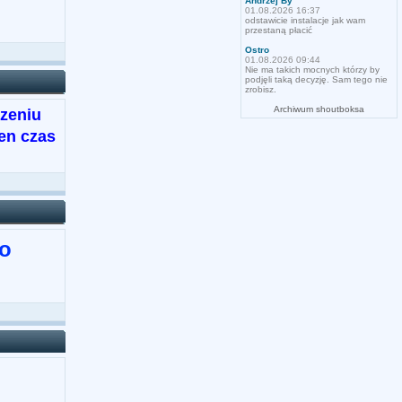
Andrzej By
01.08.2026 16:37
odstawicie instalacje jak wam
przestaną płacić
Ostro
01.08.2026 09:44
Nie ma takich mocnych którzy by
podjęli taką decyzję. Sam tego nie
zrobisz.
Archiwum shoutboksa
zeniu
en czas
 o