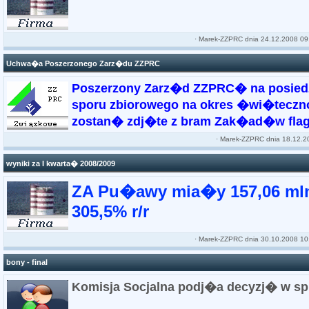
·
Marek-ZZPRC
dnia 24.12.2008 09
Uchwa�a Poszerzonego Zarz�du ZZPRC
Poszerzony Zarz�d ZZPRC� na posiedz
sporu zbiorowego na okres �wi�teczno-n
zostan� zdj�te z bram Zak�ad�w flagi
·
Marek-ZZPRC
dnia 18.12.2
wyniki za I kwarta� 2008/2009
ZA Pu�awy mia�y 157,06 mln z
305,5% r/r
·
Marek-ZZPRC
dnia 30.10.2008 10
bony - final
Komisja Socjalna podj�a decyzj� w s