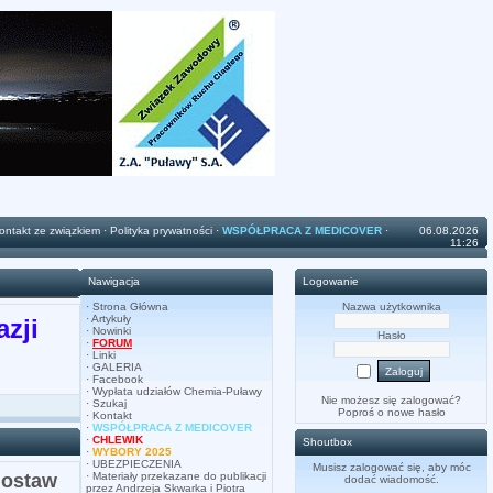
ontakt ze związkiem
·
Polityka prywatności
·
WSPÓŁPRACA Z MEDICOVER
·
06.08.2026
11:26
Nawigacja
Logowanie
·
Strona Główna
Nazwa użytkownika
·
Artykuły
zji
·
Nowinki
Hasło
·
FORUM
·
Linki
·
GALERIA
·
Facebook
·
Wypłata udziałów Chemia-Puławy
Nie możesz się zalogować?
·
Szukaj
Poproś o
nowe hasło
·
Kontakt
·
WSPÓŁPRACA Z MEDICOVER
·
CHLEWIK
Shoutbox
·
WYBORY 2025
·
UBEZPIECZENIA
Musisz zalogować się, aby móc
dostaw
·
Materiały przekazane do publikacji
dodać wiadomość.
przez Andrzeja Skwarka i Piotra